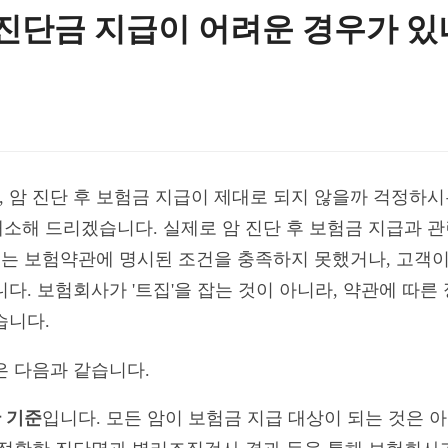
 진단금 지급이 어려운 경우가 있
 암 진단 후 보험금 지급이 제대로 되지 않을까 걱정하시는
소해 드리겠습니다. 실제로 암 진단 후 보험금 지급과 
 이는 보험약관에 명시된 조건을 충족하지 못했거나, 고객
다. 보험회사가 '트집'을 잡는 것이 아니라, 약관에 따
습니다.
은 다음과 같습니다.
 기준
입니다. 모든 암이 보험금 지급 대상이 되는 것은 