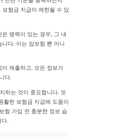
가 진단 기준을 충족하는지
는 보험금 지급이 제한될 수 있
은 병력이 있는 경우, 그 내
습니다. 이는 암보험 뿐 아니
없이 제출하고, 모든 정보가
니다.
고지하는 것이 중요합니다. 또
 원활한 보험금 지급에 도움이
보험 가입 전 충분한 정보 습
다.