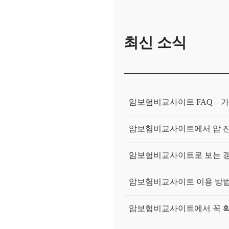
최신 소식
암보험비교사이트 FAQ – 가
암보험비교사이트에서 암 진
암보험비교사이트로 보는 갱
암보험비교사이트 이용 방법 
암보험비교사이트에서 꼭 확