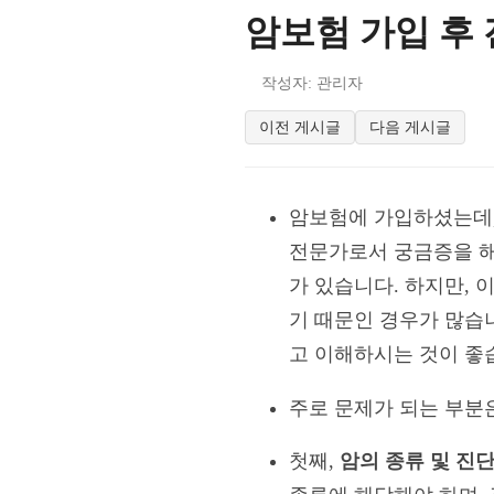
암보험 가입 후
작성자: 관리자
이전 게시글
다음 게시글
암보험에 가입하셨는데,
전문가로서 궁금증을 해
가 있습니다. 하지만,
기 때문인 경우가 많습니
고 이해하시는 것이 좋
주로 문제가 되는 부분
첫째,
암의 종류 및 진단