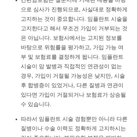
으로 심사가 진행되므로, 사실대로 정확하게
고지하는 것이 중요합니다. 임플란트 시술을
고지한다고 해서 무조건 가입이 거부되는 것
은 아닙니다. 보험사에서는 고지된 정보를
바탕으로 위험률을 평가하고, 가입 가능 여
부 및 보험료를 결정하게 됩니다. 임플란트
시술이 암 발병과 직접적인 연관성이 없는
경우, 가입이 거절될 가능성은 낮지만, 시술
후 합병증이 있었거나, 다른 질병과 연관이
있다면 가입이 거절되거나 보험료가 상승될
수 있습니다.
따라서 임플란트 시술 경험뿐만 아니라 다른
질병이나 수술 이력도 정확하게 고지하시는