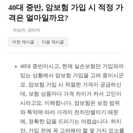
40대 중반, 암보험 가입 시 적정 가
격은 얼마일까요?
작성자: 관리자
이전 게시글
다음 게시글
40대 중반이시고, 현재 실손보험만 가입되어
있는 상황에서 암보험 가입을 고려 중이시군
요. 암보험 가입 시 적절한 가격이 궁금하신
데, 보험 상품마다 가격 차이가 커서 고민이
시라고요. 이해합니다. 암보험은 보장 범위
와 특약에 따라 가격이 천차만별이기 때문
에, 정확한 답을 드리기는 어렵습니다. 하지
만, 가입 전에 꼭 고려해야 할 몇 가지 요소를