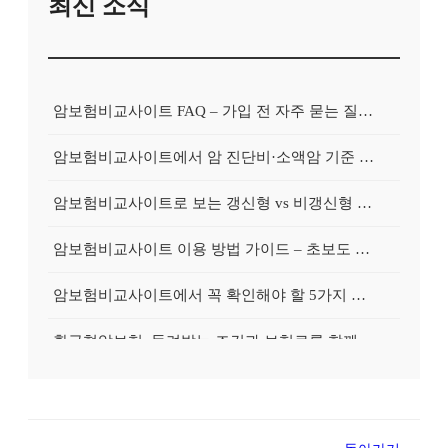
최신 소식
암보험비교사이트 FAQ – 가입 전 자주 묻는 질문 정리
암보험비교사이트에서 암 진단비·소액암 기준 제대로 비교하기
암보험비교사이트로 보는 갱신형 vs 비갱신형 암보험 차이
암보험비교사이트 이용 방법 가이드 – 초보도 쉽게 비교하는 순서
암보험비교사이트에서 꼭 확인해야 할 5가지 비교 포인트
환급형암보험, 돌려받는 조건과 보험료를 함께 보는 가이드
갱신형암보험, 초기 보험료와 장기 부담을 균형 있게 보는 법
암보험가입시 꼭 확인해야 할 고지·면책·감액 포인트