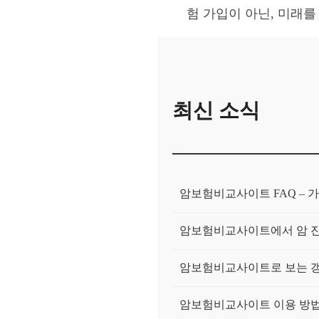
험 가입이 아닌, 미래를
최신 소식
암보험비교사이트 FAQ – 가
암보험비교사이트에서 암 진
암보험비교사이트로 보는 갱
암보험비교사이트 이용 방법 