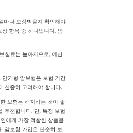
을 얼마나 보장받을지 확인해야
보장 항목 중 하나입니다. 암
 보험료는 높아지므로, 예산
. 만기형 암보험은 보험 기간
지 신중히 고려해야 합니다.
한 보험은 해지하는 것이 좋
 추천합니다. 단, 특정 보험
본인에게 가장 적합한 상품을
. 암보험 가입은 단순히 보