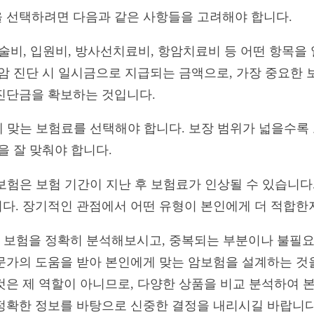
 선택하려면 다음과 같은 사항들을 고려해야 합니다.
 수술비, 입원비, 방사선치료비, 항암치료비 등 어떤 항목
암 진단 시 일시금으로 지급되는 금액으로, 가장 중요한 
진단금을 확보하는 것입니다.
산에 맞는 보험료를 선택해야 합니다. 보장 범위가 넓을수록
을 잘 맞춰야 합니다.
암보험은 보험 기간이 지난 후 보험료가 인상될 수 있습니다
다. 장기적인 관점에서 어떤 유형이 본인에게 더 적합한
의 보험을 정확히 분석해보시고, 중복되는 부분이나 불필요
문가의 도움을 받아 본인에게 맞는 암보험을 설계하는 것을
것은 제 역할이 아니므로, 다양한 상품을 비교 분석하여 
정확한 정보를 바탕으로 신중한 결정을 내리시길 바랍니다