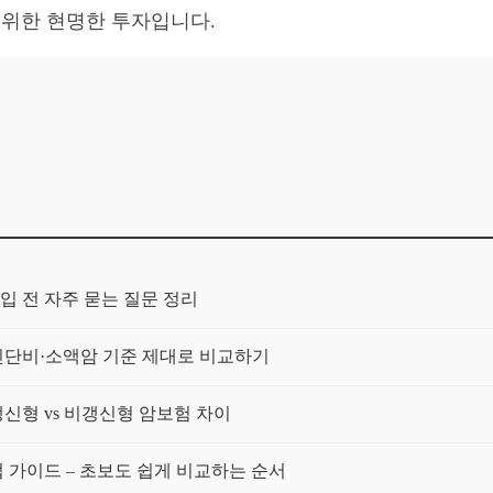
 위한 현명한 투자입니다.
입 전 자주 묻는 질문 정리
단비·소액암 기준 제대로 비교하기
신형 vs 비갱신형 암보험 차이
가이드 – 초보도 쉽게 비교하는 순서