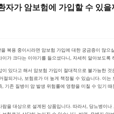
 환자가 암보험에 가입할 수 있을
을 복용 중이시라면 암보험 가입에 대한 궁금증이 많으실
차이가 크다는 이야기를 들으셨다니, 자세히 알아보도록 
압이 있다고 해서 암보험 가입이 절대적으로 불가능한 것은
 거절되거나, 보험료가 더 높게 책정될 수 있습니다. 이
즉, 기존 질병이 암 발생 위험률에 영향을 미칠 수 있기 
사람을 대상으로 설계된 상품입니다. 따라서, 당뇨병이나