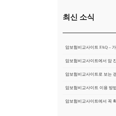
최신 소식
암보험비교사이트 FAQ – 가
암보험비교사이트에서 암 진
암보험비교사이트로 보는 갱
암보험비교사이트 이용 방법 
암보험비교사이트에서 꼭 확
환급형암보험, 돌려받는 조